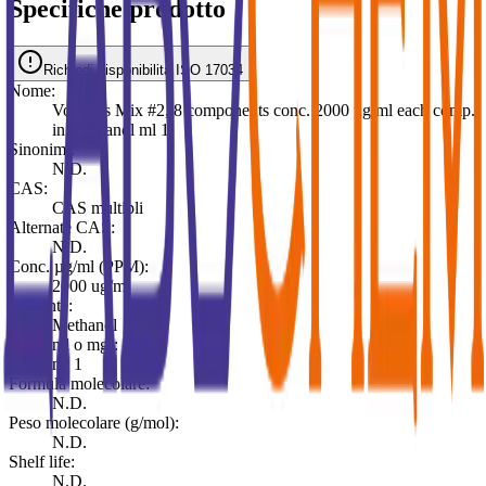
Specifiche prodotto
Richiedi disponibilità ISO 17034
Nome:
Volatiles Mix #2, 8 components conc. 2000 ug/ml each comp.
in Methanol ml 1
Sinonimi:
N.D.
CAS:
CAS multipli
Alternate CAS:
N.D.
Conc. µg/ml (PPM):
2000 ug/ml
Solvente:
Methanol
Pack (ml o mg):
ml 1
Formula molecolare:
N.D.
Peso molecolare (g/mol):
N.D.
Shelf life:
N.D.