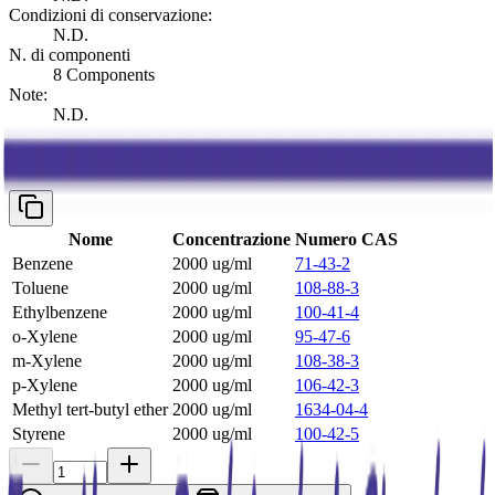
Condizioni di conservazione:
N.D.
N. di componenti
8 Components
Note:
N.D.
Vedi composizione qui sotto
Nome
Concentrazione
Numero CAS
Benzene
2000 ug/ml
71-43-2
Toluene
2000 ug/ml
108-88-3
Ethylbenzene
2000 ug/ml
100-41-4
o-Xylene
2000 ug/ml
95-47-6
m-Xylene
2000 ug/ml
108-38-3
p-Xylene
2000 ug/ml
106-42-3
Methyl tert-butyl ether
2000 ug/ml
1634-04-4
Styrene
2000 ug/ml
100-42-5