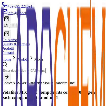
+39 095 221091
info@labochem.it
EN
IT
Chi siamo
Quality & Partners
Prodotti
Contatti
Home
Prodotti
Mixes
Codice
ABS94856
Brand:
Absolute Standards Inc.
Volatiles Mix #2, 8 components conc. 2000 ug/ml
each comp. in Methanol ml 1