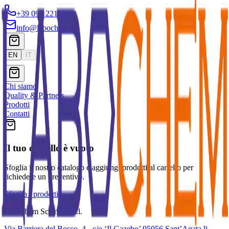
+39 095 221091
info@labochem.it
EN
IT
Chi siamo
Quality & Partners
Prodotti
Contatti
Il tuo carrello è vuoto
Sfoglia il nostro catalogo e aggiungi prodotti al carrello per
richiedere un preventivo.
Sfoglia i prodotti
Labochem Science S.r.l.
Via Barriera del Bosco, 4 - c/o ‘Il Gazebo’ 95056 Sant’Agata li