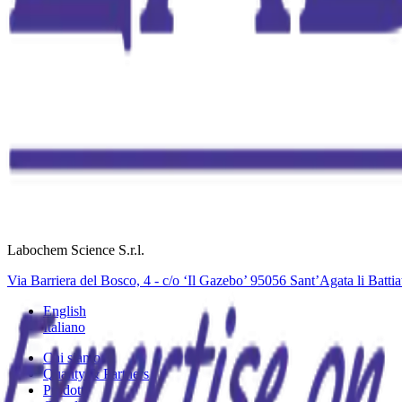
La
nostra
missione
garantire la Sicurezza Alimentare e la Protezione Ambientale con standar
l'innovazione e contribuire a un futuro più sano e sostenibile per tutti.
Siamo pienamente consapevoli dell'impatto che i nostri clienti hanno s
industrie seguano rigorosamente le normative nazionali, internazionali 
Il nostro team è la nostra risorsa principale. Attraverso formazione e
membro del team per le conoscenze e il valore che porta alla nostra az
Labochem Science S.r.l.
Via Barriera del Bosco, 4 - c/o ‘Il Gazebo’ 95056 Sant’Agata li Batt
English
Italiano
Chi siamo
Quality & Partners
Prodotti