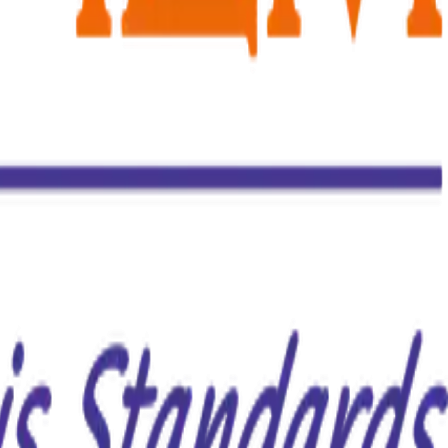
ecisi e accurati. Insieme, vogliamo ispirare fiducia, promuovere
osi di essere parte di questo processo. Assicurarsi che produttori e
zzazioni dei nostri collaboratori. Valorizziamo profondamente ogni