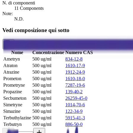
N. di componenti
11 Components
Note:
N.D.
Vedi composizione qui sotto
Nome
Concentrazione
Numero CAS
Ametryn
500 ug/ml
834-12-8
Atraton
500 ug/ml
1610-17-9
Atrazine
500 ug/ml
1912-24-9
Prometon
500 ug/ml
1610-18-0
Prometryne
500 ug/ml
7287-19-6
Propazine
500 ug/ml
139-40-2
Secbumeton
500 ug/ml
26259-45-0
Simetryne
500 ug/ml
1014-70-6
Simazine
500 ug/ml
122-34-9
Terbuthylazine
500 ug/ml
5915-41-3
Terbutryn
500 ug/ml
886-50-0