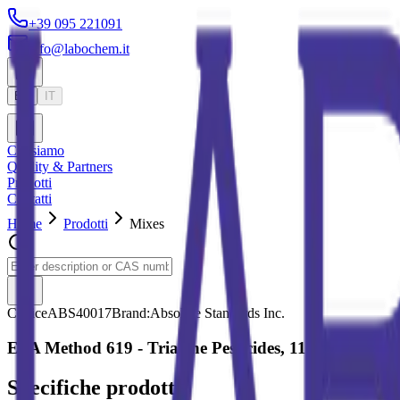
+39 095 221091
info@labochem.it
EN
IT
Chi siamo
Quality & Partners
Prodotti
Contatti
Home
Prodotti
Mixes
Codice
ABS40017
Brand:
Absolute Standards Inc.
EPA Method 619 - Triazine Pesticides, 11 components
Specifiche prodotto