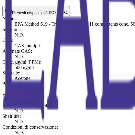
Richiedi disponibilità ISO 17034
Nome:
EPA Method 619 - Triazine Pesticides, 11 components conc. 5
Sinonimi:
N.D.
CAS:
CAS multipli
Alternate CAS:
N.D.
Conc. µg/ml (PPM):
500 ug/ml
Solvente:
Acetone
Pack (ml o mg):
ml 1
Formula molecolare:
N.D.
Peso molecolare (g/mol):
N.D.
Shelf life:
N.D.
Condizioni di conservazione:
N.D.