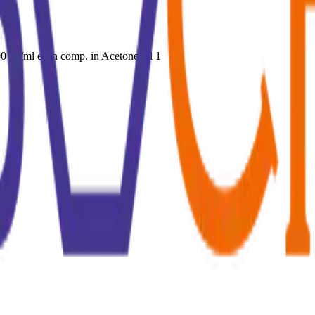
00 ug/ml each comp. in Acetone ml 1